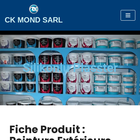
Aller
CK MOND SARL
au
contenu
Silikonlu Plasster
Fiche Produit :