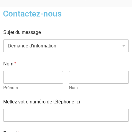
Contactez-nous
Sujet du message
E
Nom
*
-
m
a
i
l
Prénom
Nom
*
E
Mettez votre numéro de téléphone ici
-
m
a
i
l