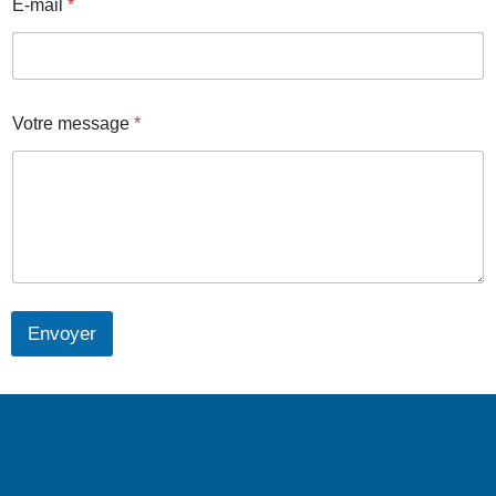
E-mail
*
Votre message
*
Envoyer
Neve
| Propulsé par
WordPress
Accueil
CK MOND
Nos services
Boutique
Nos réalisations
Nos projets
Blog
CONTACT