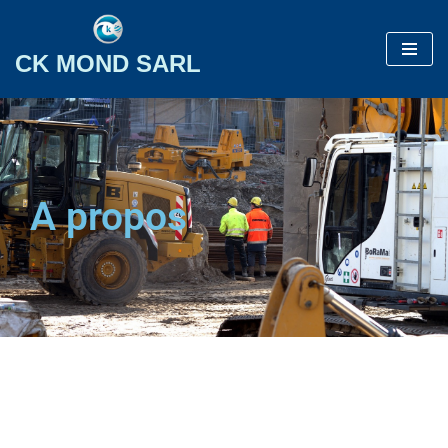
Aller
CK MOND SARL
au
contenu
A propos