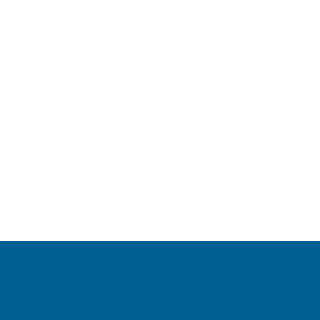
Neve
| Propulsé par
WordPress
Accueil
CK MOND
Nos services
Boutique
Nos réalisations
Nos projets
Blog
CONTACT