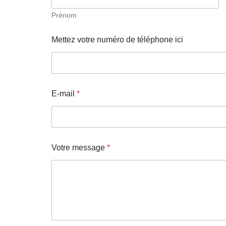
v
o
Prénom
t
r
Mettez votre numéro de téléphone ici
e
E-mail
*
Votre message
*