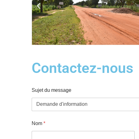
Contactez-nous
Sujet du message
d
Nom
*
u
d
e