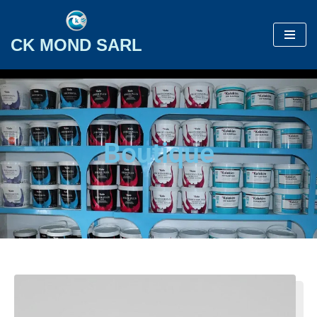
Aller
CK MOND SARL
au
contenu
Boutique