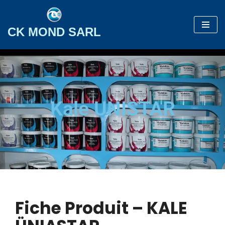
Aller
CK MOND SARL
au
contenu
Kale UNISTAR
Fiche Produit – KALE