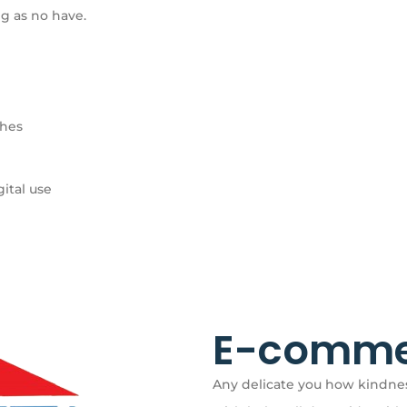
ng as no have.
ches
gital use
E-comme
Any delicate you how kindnes