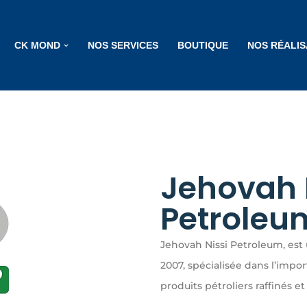
CK MOND
NOS SERVICES
BOUTIQUE
NOS RÉALIS
Jehovah 
Petroleu
Jehovah Nissi Petroleum, es
2007, spécialisée dans l’impor
produits pétroliers raffinés et