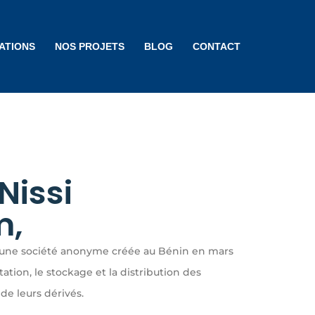
ATIONS
NOS PROJETS
BLOG
CONTACT
Nissi
m,
t une société anonyme créée au Bénin en mars
tation, le stockage et la distribution des
 de leurs dérivés.