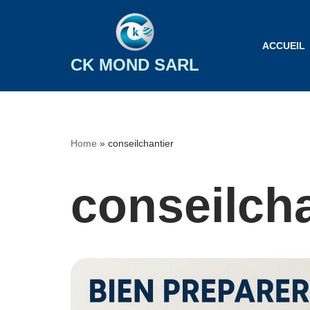
Aller
ACCUEIL
au
CK MOND SARL
contenu
Home
»
conseilchantier
conseilcha