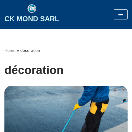
Aller
CK MOND SARL
au
contenu
Home
»
décoration
décoration