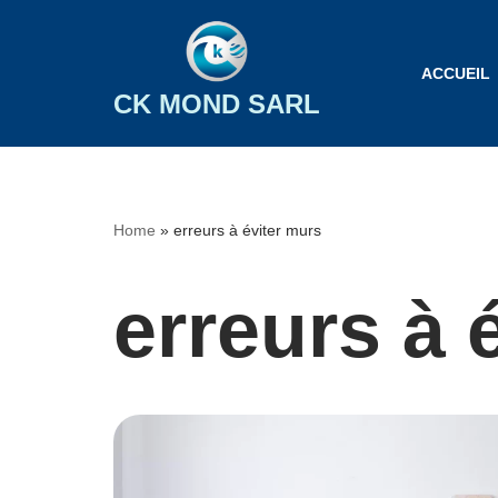
Aller
ACCUEIL
au
CK MOND SARL
contenu
Home
»
erreurs à éviter murs
erreurs à 