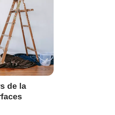
rs de la
rfaces