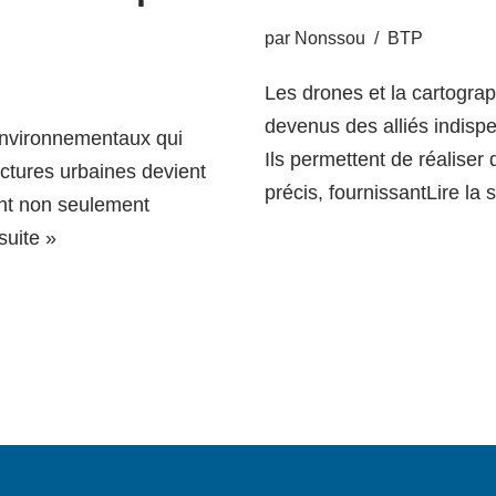
par
Nonssou
BTP
Les drones et la cartogra
devenus des alliés indispe
 environnementaux qui
Ils permettent de réaliser
uctures urbaines devient
précis, fournissant
Lire la 
ent non seulement
 suite »