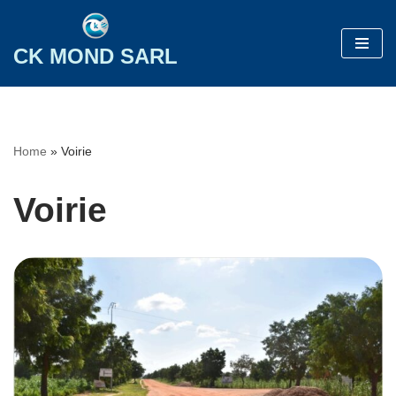
Aller
CK MOND SARL
au
contenu
Home
»
Voirie
Voirie